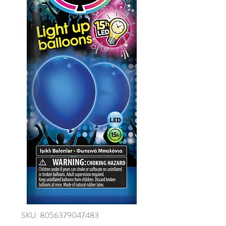
SKU: 8056379047483