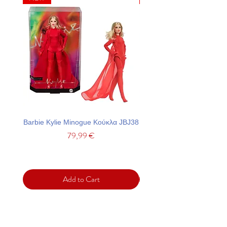
Barbie Kylie Minogue Κούκλα JBJ38
Barbie Σετ Πάρτι Με Τσά
Price
79,99 €
Add to Cart
Support