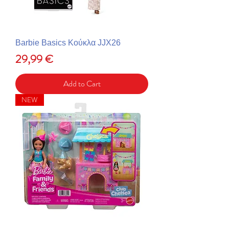
Barbie Basics Κούκλα JJX26
Price
29,99 €
Add to Cart
NEW