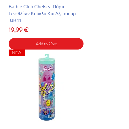
Barbie Club Chelsea Πάρτι
Γενεθλίων Κούκλα Και Αξεσουάρ
JJB41
Price
19,99 €
Add to Cart
NEW