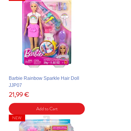
Barbie Rainbow Sparkle Hair Doll
JJP07
Price
21,99 €
Add to Cart
NEW