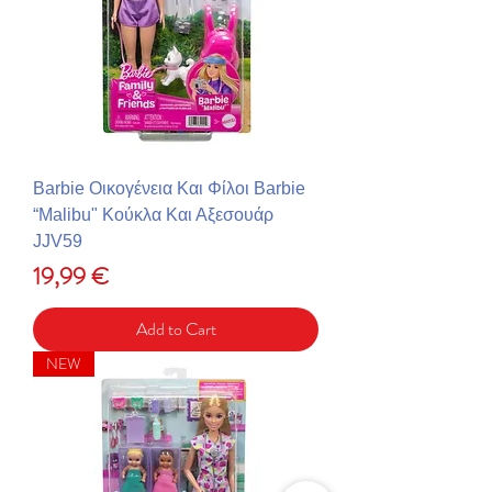
Barbie Οικογένεια Και Φίλοι Barbie
“Malibu" Kούκλα Και Αξεσουάρ
JJV59
Price
19,99 €
Add to Cart
NEW