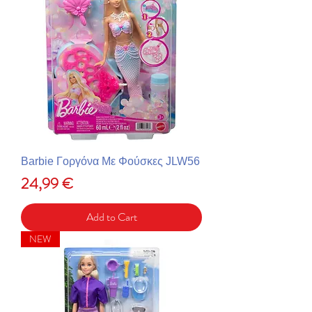
Barbie Γοργόνα Με Φούσκες JLW56
Price
24,99 €
Add to Cart
NEW