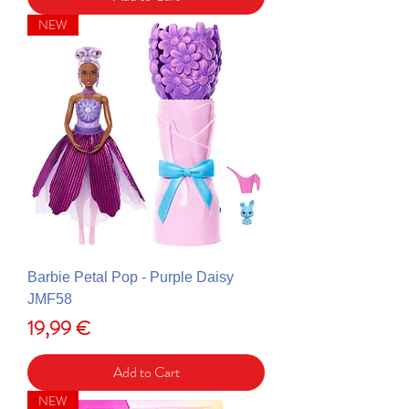
NEW
Barbie Petal Pop - Purple Daisy
JMF58
Price
19,99 €
Add to Cart
NEW