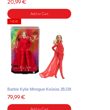
Price
20,99 €
Add to Cart
NEW
Barbie Kylie Minogue Κούκλα JBJ38
Price
79,99 €
Add to Cart