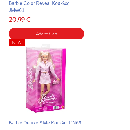
Barbie Color Reveal Κούκλες
JMW61
Price
20,99 €
Add to Cart
NEW
Barbie Deluxe Style Κούκλα JJN69