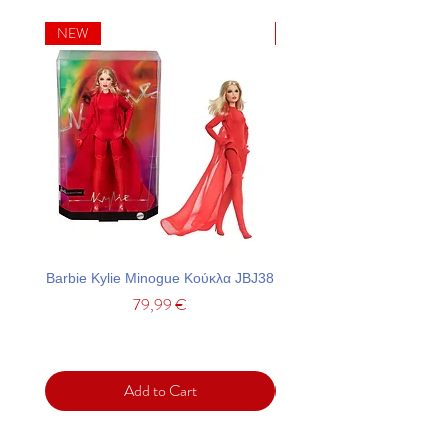
NEW
NEW
Barbie Kylie Minogue Κούκλα JBJ38
Barbie Σετ Πάρτι Με Τσά
Price
79,99 €
Add to Cart