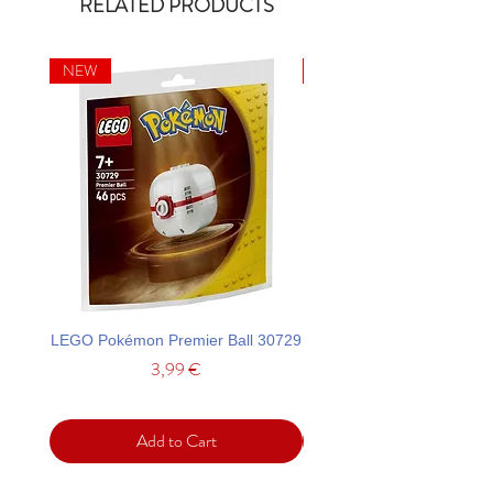
RELATED PRODUCTS
NEW
NEW
LEGO Pokémon Premier Ball 30729
LEGO Ideas La Catrina F
Price
3,99 €
Add to Cart