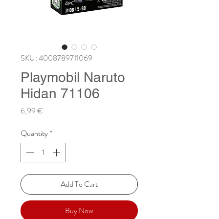
SKU: 4008789711069
Playmobil Naruto
Hidan 71106
Price
6,99 €
Quantity
*
Add To Cart
Buy Now