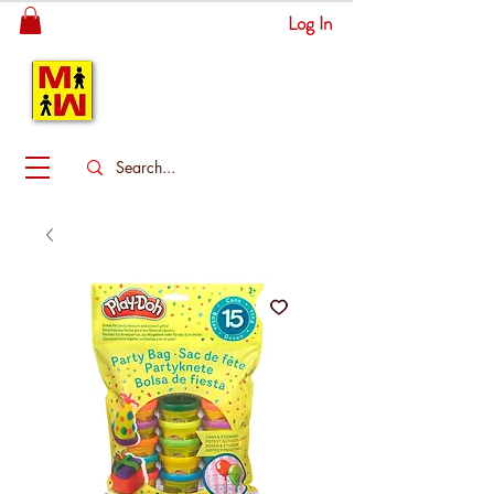
Log In
MITSINGAS
WONDERLAND