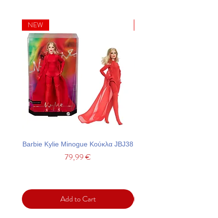
NEW
NEW
Barbie Kylie Minogue Κούκλα JBJ38
Barbie Σετ Πάρτι Με Τσά
Price
79,99 €
Add to Cart