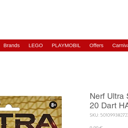
NGAS
WONDERLAND
Brands
LEGO
PLAYMOBIL
Offers
Carniv
Nerf Ultra
20 Dart 
SKU: 50109938272
Price
9,99 €