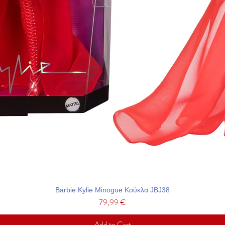
Barbie Kylie Minogue Κούκλα JBJ38
Price
79,99 €
Add to Cart