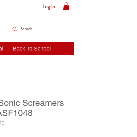
Log In
al
Back To School
 Sonic Screamers
HASF1048
75