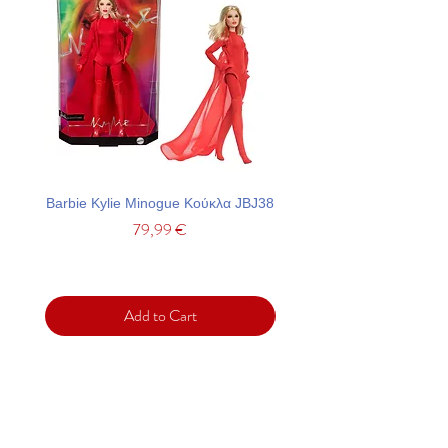
Barbie Kylie Minogue Κούκλα JBJ38
Barbie Σετ Πάρτι Με Τσά
Price
79,99 €
Add to Cart
Support