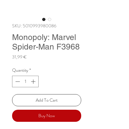
SKU: 5010993980086
Monopoly: Marvel
Spider-Man F3968
Price
31,99 €
Quantity
*
Add To Cart
Buy Now