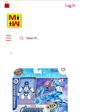
Log In
MITSINGAS
WONDERLAND