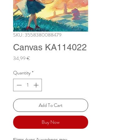
SKU: 3558380088479
Canvas KA114022
Price
34,99 €
Quantity
*
Add To Cart
Buy Now
Είστε ένας ζωγράφος που 