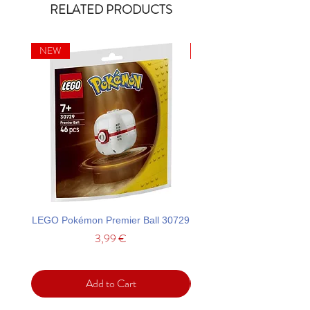
RELATED PRODUCTS
NEW
NEW
LEGO Pokémon Premier Ball 30729
LEGO Ideas La Catrina F
Price
3,99 €
Add to Cart