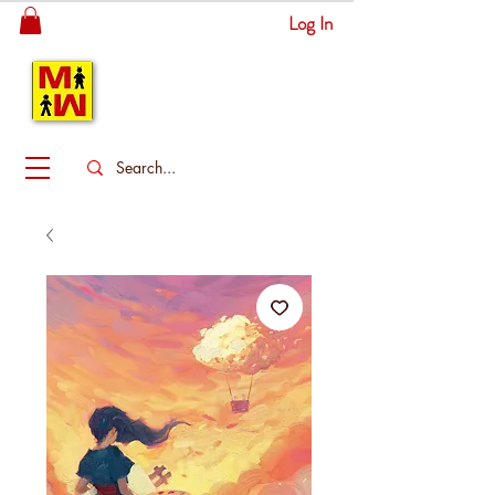
Log In
MITSINGAS
WONDERLAND