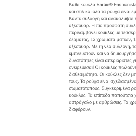
Κάθε κούκλα Barbie® Fashionista
και στιλ και όλα τα ρούχα είναι ε
Κάντε συλλογή και ανακαλύψτε π
αξεσουάρ. Η πιο πρόσφατη συλλο
περιλαμβάνει κούκλες με τέσσερι
δέρματος, 13 χρώματα ματιών, 13
αξεσουάρ. Με τη νέα συλλογή, τα 
εμπνευστούν και να δημιουργήσου
δυνατότητες είναι απεριόριστες για
ονειρεύεσαι! Οι κούκλες πωλούντ
διαθεσιμότητα. Οι κούκλες δεν μ
τους. Τα ρούχα είναι σχεδιασμένα 
σωματότυπους. Συγκεκριμένα ρού
κούκλες. Τα επίπεδα παπούτσια 
αστράγαλο με αρθρώσεις. Τα χρώ
διαφέρουν.