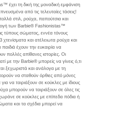
s™ έχει τη δική της μοναδική εμφάνιση 
μπνευσμένα από τις τελευταίες τάσεις! 
ολλά στιλ, ρούχα, παπούτσια και 
γή των Barbie® Fashionistas™ 
ς τύπους σώματος, εννέα τόνους 
 χτενίσματα και ατέλειωτα ρούχα και 
παιδιά έχουν την ευκαιρία να 
ν πολλές απίθανες ιστορίες. Οι 
τί με την Barbie® μπορείς να γίνεις ό,τι 
αι ξεχωριστά και ανάλογα με τη 
πορούν να σταθούν όρθιες από μόνες 
για να ταιριάξουν σε κούκλες με ίδιους 
χα μπορούν να ταιριάξουν σε όλες τις 
χωράνε σε κούκλες με επίπεδα πόδια ή 
ματα και τα σχέδια μπορεί να 