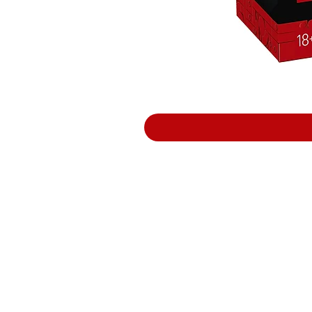
Support
Terms and Conditions
Delivery & Pick –Up
Re
turns
Legal Informatio
n