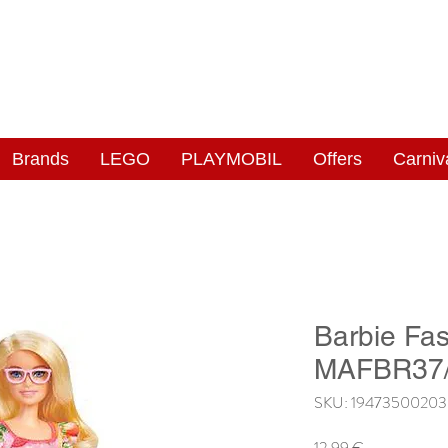
NGAS
WONDERLAND
Brands
LEGO
PLAYMOBIL
Offers
Carniv
Barbie Fas
MAFBR37
SKU: 1947350020
Price
12,99 €