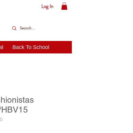
Log In
al
Back To School
hionistas
/HBV15
30