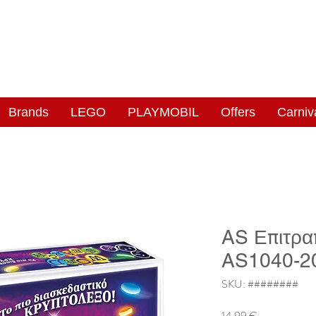
NGAS
WONDERLAND
Brands
LEGO
PLAYMOBIL
Offers
Carniv
AS Επιτρα
AS1040-2
SKU: ########
Price
14,99 €