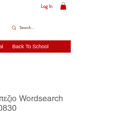
Log In
al
Back To School
πεζιο Wordsearch
0830