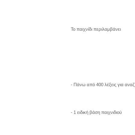
  Το παιχνίδι περιλαμβάνει

  - Πάνω από 400 λέξεις για αναζήτηση σε 16 διαφορετικά κρυπτόλεξα

  - 1 ειδική βάση παιχνιδιού
