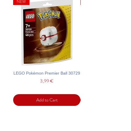
NEW
NEW
LEGO Pokémon Premier Ball 30729
LEGO Ideas La Catrina F
Price
3,99 €
Add to Cart
Support