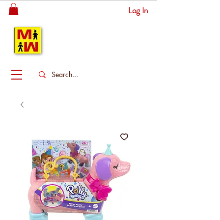
Log In
MITSINGAS
WONDERLAND