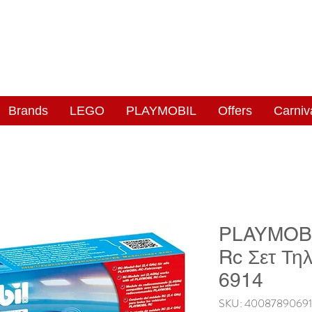
NGAS
WONDERLAND
Brands
LEGO
PLAYMOBIL
Offers
Carniv
PLAYMOB
Rc Σετ Τη
6914
SKU: 4008789069