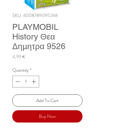
SKU: 4008789095268
PLAYMOBIL
History Θεα
Δημητρα 9526
Price
4,99 €
Quantity
*
Add To Cart
Buy Now