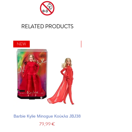
RELATED PRODUCTS
NEW
NEW
Barbie Kylie Minogue Κούκλα JBJ38
Barbie Σετ Πάρτι Με Τσά
Price
79,99 €