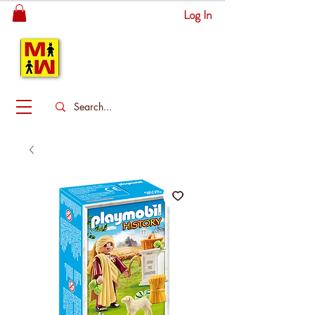
Log In
MITSINGAS
WONDERLAND