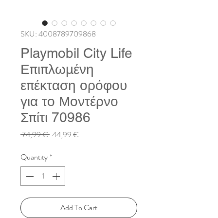
SKU: 4008789709868
Playmobil City Life
Επιπλωμένη
επέκταση ορόφου
για το Μοντέρνο
Σπίτι 70986
Regular
Sale
 74,99 € 
44,99 €
Price
Price
Quantity
*
Add To Cart