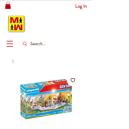
Log In
MITSINGAS
WONDERLAND