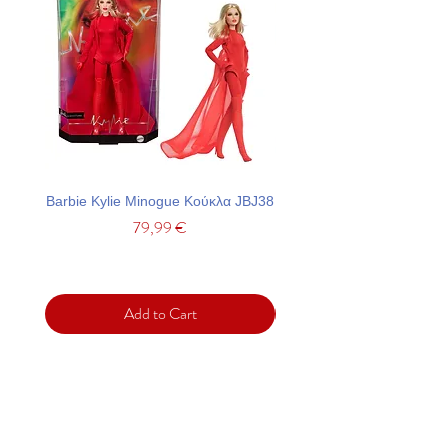
Barbie Kylie Minogue Κούκλα JBJ38
Barbie Σετ Πάρτι Με Τσά
Price
79,99 €
Add to Cart
Support