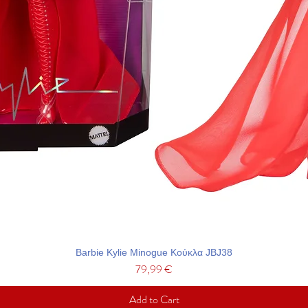
Barbie Kylie Minogue Κούκλα JBJ38
Price
79,99 €
Add to Cart