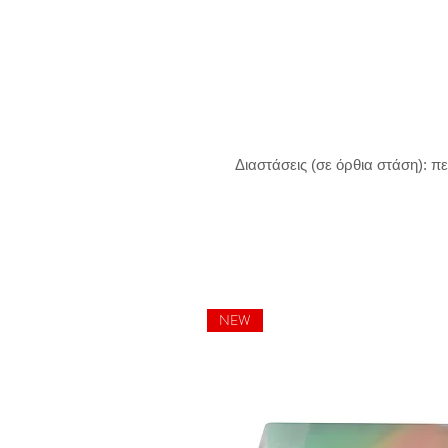
  Διαστάσεις (σε όρθια στάση): π
NEW