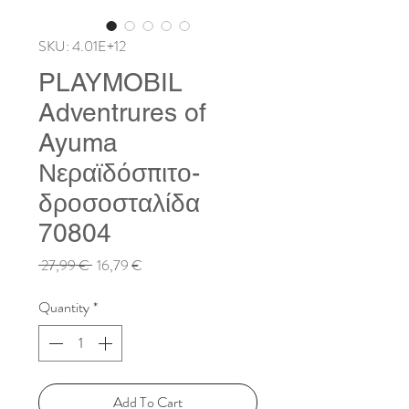
SKU: 4.01E+12
PLAYMOBIL
Adventrures of
Ayuma
Νεραϊδόσπιτο-
δροσοσταλίδα
70804
Regular
Sale
 27,99 € 
16,79 €
Price
Price
Quantity
*
Add To Cart