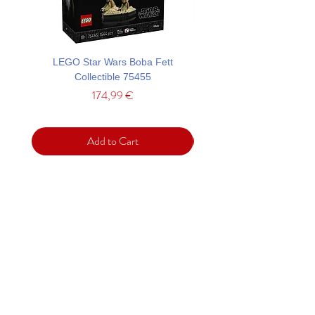
LEGO Star Wars Boba Fett
LEGO ONE PIECE Dr. Hir
Collectible 75455
Hideout and Minifigures
Price
174,99 €
Add to Cart
Support
Contact
Terms and
Conditions