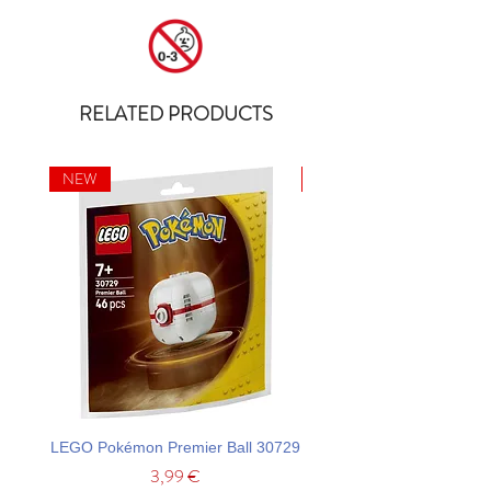
RELATED PRODUCTS
NEW
NEW
LEGO Pokémon Premier Ball 30729
LEGO Ideas La Catrina F
Price
3,99 €