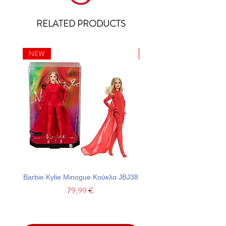
RELATED PRODUCTS
NEW
NEW
Barbie Kylie Minogue Κούκλα JBJ38
Barbie Σετ Πάρτι Με Τσά
Price
79,99 €