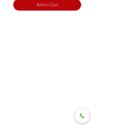
Add to Cart
Support
Contact
Terms and
Conditions
Delivery & Pick –Up
Re
turns
Legal Informatio
n
MITSINGAS WONDERLAND No1
Petrou Tsirou 31
3075 Limassol, Cyprus
Tel.25337766