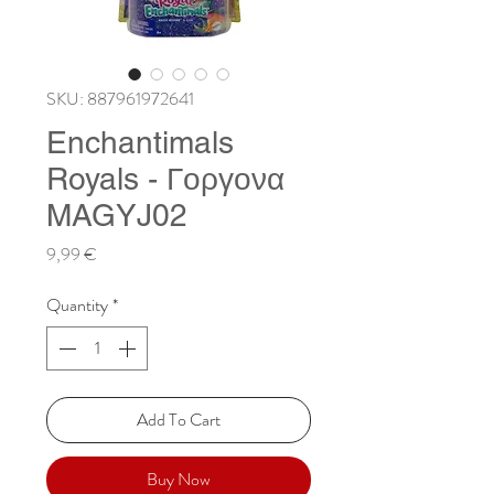
SKU: 887961972641
Enchantimals
Royals - Γοργονα
MAGYJ02
Price
9,99 €
Quantity
*
Add To Cart
Buy Now