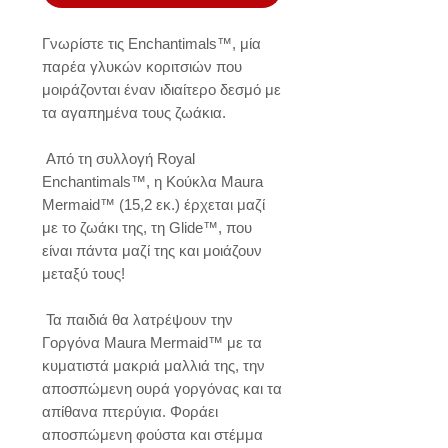
Γνωρίστε τις Enchantimals™, μία 
παρέα γλυκών κοριτσιών που 
μοιράζονται έναν ιδιαίτερο δεσμό με 
τα αγαπημένα τους ζωάκια.

 Από τη συλλογή Royal 
Enchantimals™, η Κούκλα Maura 
Mermaid™ (15,2 εκ.) έρχεται μαζί 
με το ζωάκι της, τη Glide™, που 
είναι πάντα μαζί της και μοιάζουν 
μεταξύ τους!

 Τα παιδιά θα λατρέψουν την 
Γοργόνα Maura Mermaid™ με τα 
κυματιστά μακριά μαλλιά της, την 
αποσπώμενη ουρά γοργόνας και τα 
απίθανα πτερύγια. Φοράει 
αποσπώμενη φούστα και στέμμα 