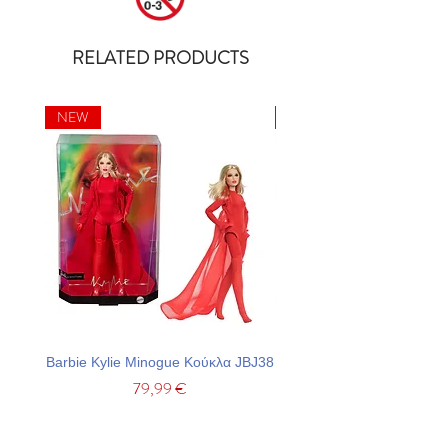
RELATED PRODUCTS
NEW
NEW
Barbie Kylie Minogue Κούκλα JBJ38
Barbie Σετ Πάρτι Με Τσά
Price
79,99 €