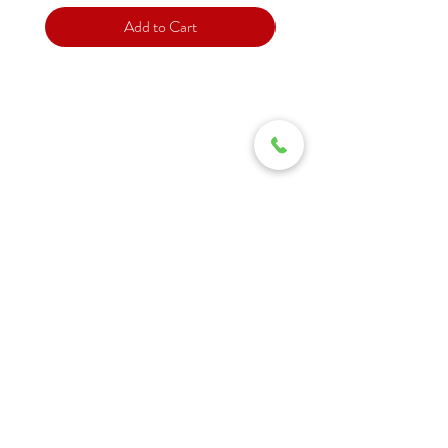
Add to Cart
Support
Contact
Terms and
Conditions
Delivery & Pick –Up
Re
turns
Legal Informatio
n
MITSINGAS WONDERLAND No1
Petrou Tsirou 31
3075 Limassol, Cyprus
Tel.25337766