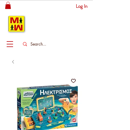
Log In
MITSINGAS
WONDERLAND